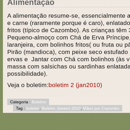
Alimentação
A alimentação resume-se, essencialmente a 
e carne (raramente porque é caro), enlatad
fritos (típico de Cazombo). As crianças têm 3
Pequeno-almoço com Chá de Erva Príncipe, 
laranjeira, com bolinhos fritos( ou fruta ou
Pirão (mandioca), com peixe seco estufado
ervas e Jantar com Chá com bolinhos (às v
massa com salsichas ou sardinhas enlatad
possibilidade).
Veja o boletim:
boletim 2 (jan2010)
Categoria :
Boletins
Tag :
boletim
,
Boletim Janeiro 2010
,
Mãos por Cazombo