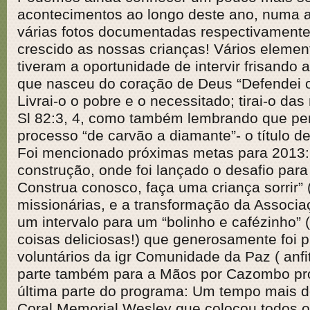
acontecimentos ao longo deste ano, numa 
várias fotos documentadas respectivament
crescido as nossas crianças! Vários elemen
tiveram a oportunidade de intervir frisando 
que nasceu do coração de Deus “Defendei o
Livrai-o o pobre e o necessitado; tirai-o da
Sl 82:3, 4, como também lembrando que pe
processo “de carvão a diamante”- o título d
Foi mencionado próximas metas para 2013: i
construção, onde foi lançado o desafio pa
Construa conosco, faça uma criança sorrir” ( 
missionárias, e a transformação da Assoc
um intervalo para um “bolinho e cafézinho” (
coisas deliciosas!) que generosamente foi 
voluntários da igr Comunidade da Paz ( anfit
parte também para a Mãos por Cazombo p
última parte do programa: Um tempo mais d
Coral Memorial Wesley que colocou todos o