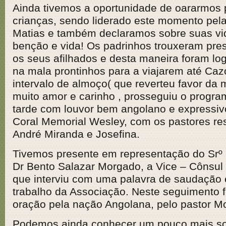
Ainda tivemos a oportunidade de oararmos 
crianças, sendo liderado este momento pela
Matias e também declaramos sobre suas vi
benção e vida! Os padrinhos trouxeram pres
os seus afilhados e desta maneira foram lo
na mala prontinhos para a viajarem até C
intervalo de almoço( que reverteu favor da 
muito amor e carinho , prosseguiu o progra
tarde com louvor bem angolano e expressivo
Coral Memorial Wesley, com os pastores re
André Miranda e Josefina.
Tivemos presente em representação do Srº
Dr Bento Salazar Morgado, a Vice – Cônsul 
que interviu com uma palavra de saudação 
trabalho da Associação. Neste seguimento f
oração pela nação Angolana, pelo pastor Mo
Podemos ainda conhecer um pouco mais so